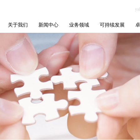
关于我们
新闻中心
业务领域
可持续发展
集团介绍
全球布局
发展历程
资源资质
联系我们
yabo.com壹空间
媒体聚焦
智能电网
智慧能源
智慧城市
招标信息
ESG报告
博
建筑装饰（山
西）股份有限公
司新闻