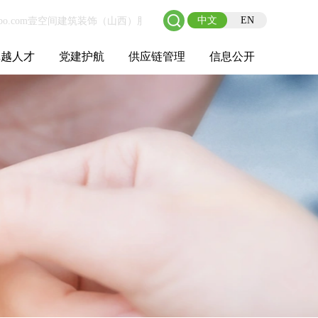
中文
EN
卓越人才
党建护航
供应链管理
信息公开
士后工作站
人才理念
职业成长
校园招聘
社会招聘
招聘动态
党建在线
教育实践
供应链介绍
供应链合作
基本信息
管理架构
人事薪酬
经营成果
重大事项